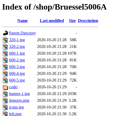
Index of /shop/Bruessel5006A
Name
Last modified
Size
Description
Parent Directory
-
320-1.jpg
2020-10-20 21:28
58K
320-2.jpg
2020-10-20 21:28
21K
600-1.jpg
2020-10-20 21:28
107K
600-2.jpg
2020-10-20 21:28
81K
600-3.jpg
2020-10-20 21:28
70K
600-4.jpg
2020-10-20 21:29
94K
600-5.jpg
2020-10-20 21:29
72K
code/
2020-10-20 21:29
-
banner-1.jpg
2020-10-20 21:29
203K
doporro.png
2020-10-20 21:29
3.2K
icons.jpg
2020-10-20 21:30
37K
left.png
2020-10-20 21:30
3.2K